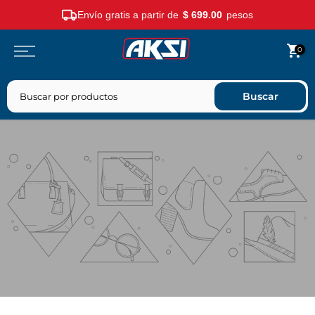
Envío gratis a partir de
$ 699.00
pesos
Saltar
0
contenido
Buscar