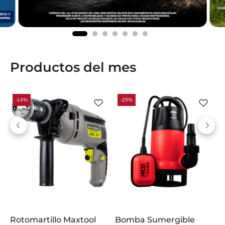
Productos del mes
-14%
-25%
e
Rotomartillo Maxtool
Bomba Sumergible