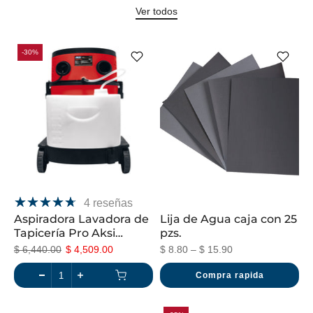
Ver todos
-30%
4 reseñas
Aspiradora Lavadora de
Lija de Agua caja con 25
Tapicería Pro Aksi
pzs.
1200W 20L
$ 6,440.00
$ 4,509.00
$ 8.80 – $ 15.90
Compra rapida