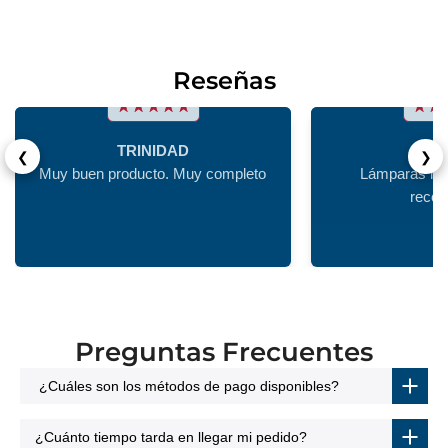
Reseñas
TRINIDAD
Juan
❮
❯
Muy buen producto. Muy completo
Lámparas muy
reco
Preguntas Frecuentes
¿Cuáles son los métodos de pago disponibles?
¿Cuánto tiempo tarda en llegar mi pedido?