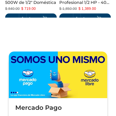
2L
500W de 1/2" Doméstica
Profesional 1/2 HP - 400
W para Agua Sucia
$ 840.00
$ 719.00
$ 1,850.00
$ 1,389.00
Mercado Pago
Aplazo