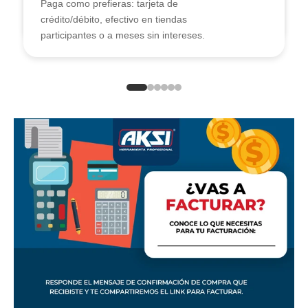
Paga como prefieras: tarjeta de
crédito/débito, efectivo en tiendas
En Aksi compra hoy y paga Aplazo.
participantes o a meses sin intereses.