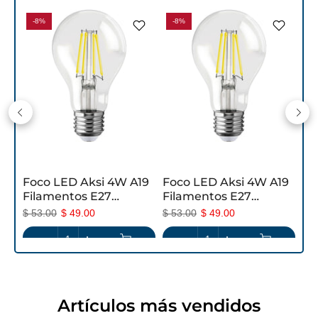
-8%
-8%
19
Foco LED Aksi 4W A19
Foco LED Aksi 4W A19
Filamentos E27
Filamentos E27
Bombilla Traslúcida
Traslúcida Verde
$ 53.00
$ 49.00
$ 53.00
$ 49.00
Azul
Artículos más vendidos