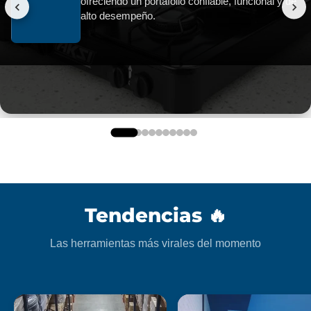
ofreciendo un portafolio confiable, funcional y de
alto desempeño.
AKSI LIGHTING
AKSI SWITCH
AKSI SEGURIDAD
MAXTOOL
CARROK
CROME
EURO
SR. LIMPIO
PETIT
Tendencias 🔥
Las herramientas más virales del momento