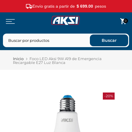
Envío gratis a partir de
$ 699.00
pesos
Saltar
0
contenido
Buscar
Inicio
Foco LED Aksi 9W A19 de Emergencia
Recargable E27 Luz Blanca
-20%