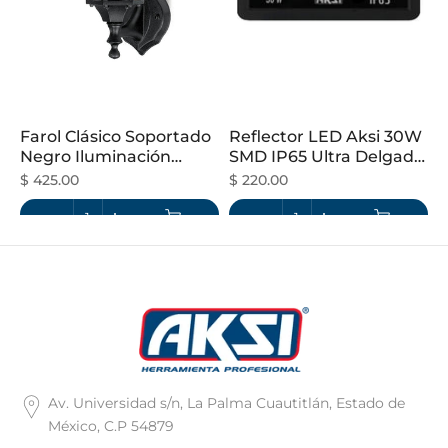
Farol Clásico Soportado
Reflector LED Aksi 30W
Negro Iluminación
SMD IP65 Ultra Delgado
Exterior
Luz Cálida
$ 425.00
$ 220.00
Av. Universidad s/n, La Palma Cuautitlán, Estado de
México, C.P 54879