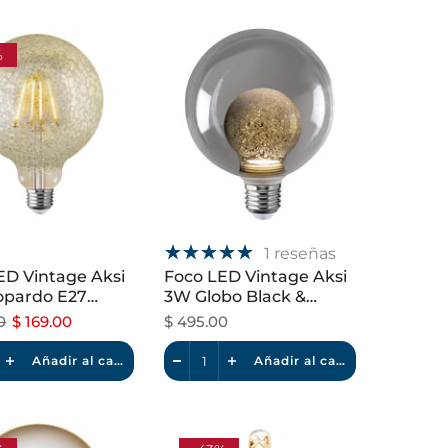
%
1 reseñas
ED Vintage Aksi
Foco LED Vintage Aksi
pardo E27
3W Globo Black &
le Luz Cálida
White Dimeable
0
$ 169.00
$ 495.00
Añadir al carrito
Añadir al carrito