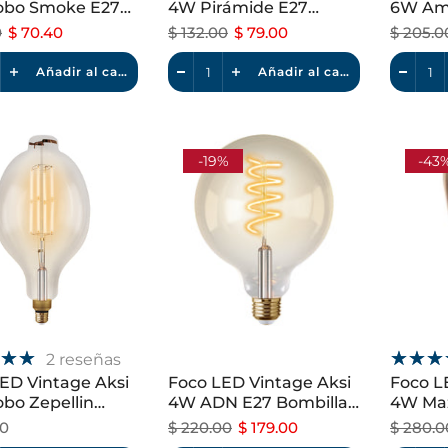
obo Smoke E27
4W Pirámide E27
6W Amp
le Luz Cálida
Dimeable Luz Cálida
Dimeab
0
$ 70.40
$ 132.00
$ 79.00
$ 205.0
Añadir al carrito
Añadir al carrito
-19%
-43
2 reseñas
ED Vintage Aksi
Foco LED Vintage Aksi
Foco L
bo Zepellin
4W ADN E27 Bombilla
4W Maz
le Luz Cálida
Ambar Dimeable
Dimeab
00
$ 220.00
$ 179.00
$ 280.0