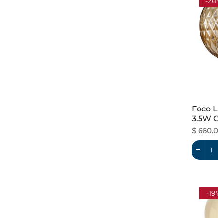
-20
Foco L
3.5W G
Dimeab
$ 660.
-19