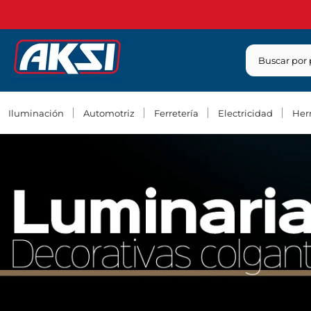
Saltar
contenido
Iluminación
Automotriz
Ferretería
Electricidad
Her