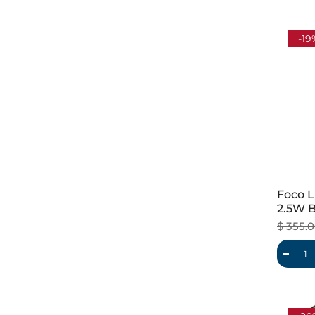
-19
Foco L
2.5W B
Dimeab
$ 355.