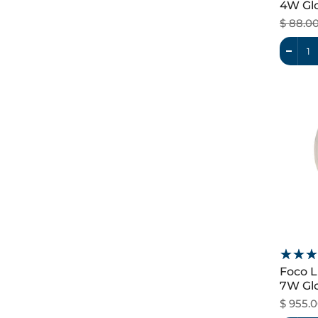
4W Gl
Dimeab
$ 88.0
Foco L
7W Glo
Dimeab
$ 955.