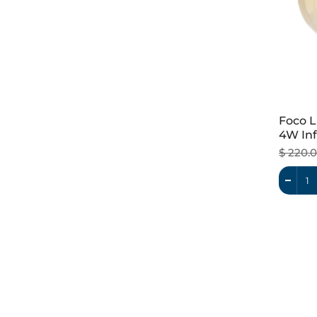
Foco L
4W Inf
Dimeab
$ 220.