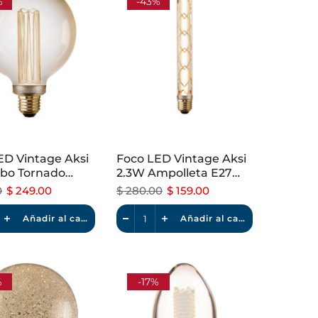
%
-43%
ED Vintage Aksi
Foco LED Vintage Aksi
bo Tornado
2.3W Ampolleta E27
le Luz Cálida
Dimeable Luz Cálida
0
$ 249.00
$ 280.00
$ 159.00
Añadir al carrito
Añadir al carrito
%
-17%