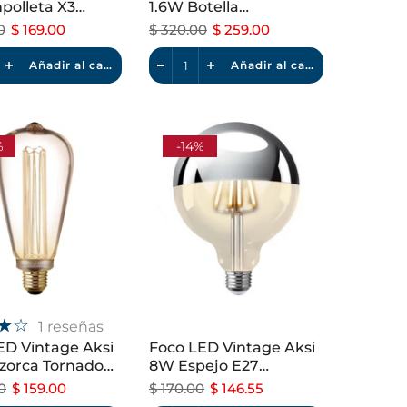
olleta X3
1.6W Botella
le Luz Cálida
Constelación Luz Cálida
0
$ 169.00
$ 320.00
$ 259.00
Añadir al carrito
Añadir al carrito
%
-14%
1 reseñas
ED Vintage Aksi
Foco LED Vintage Aksi
orca Tornado
8W Espejo E27
le Luz Cálida
Dimeable Luz Cálida
0
$ 159.00
$ 170.00
$ 146.55