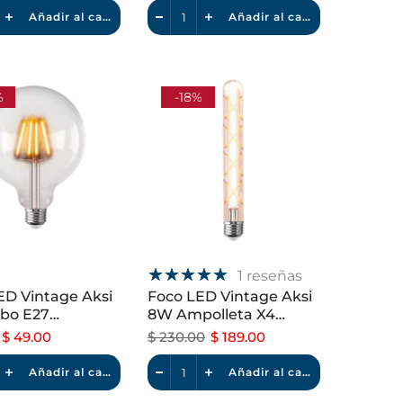
Añadir al carrito
Añadir al carrito
%
-18%
1 reseñas
ED Vintage Aksi
Foco LED Vintage Aksi
bo E27
8W Ampolleta X4
le Luz Cálida
Dimeable Luz Cálida
$ 49.00
$ 230.00
$ 189.00
Añadir al carrito
Añadir al carrito