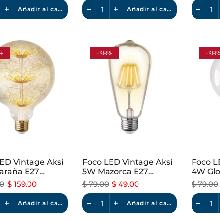
Añadir al carrito
Añadir al carrito
%
-38%
-38
ED Vintage Aksi
Foco LED Vintage Aksi
Foco L
araña E27
5W Mazorca E27
4W Glo
le Luz Cálida
Dimeable Luz Cálida
Dimeab
00
$ 159.00
$ 79.00
$ 49.00
$ 79.00
Añadir al carrito
Añadir al carrito