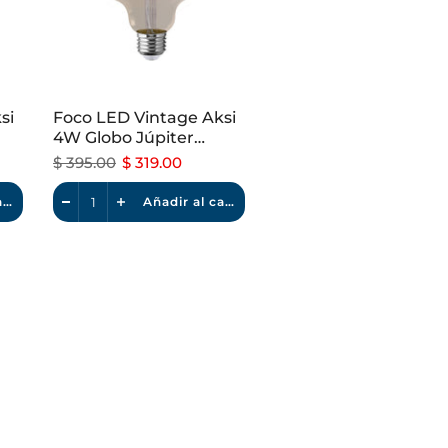
si
Foco LED Vintage Aksi
4W Globo Júpiter
Dimeable Luz Cálida
$ 395.00
$ 319.00
Añadir al carrito
Añadir al carrito