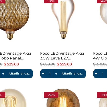
%
-19%
-20
ED Vintage Aksi
Foco LED Vintage Aksi
Foco L
lobo Panal
3.5W Lava E27
4W Glo
le Luz Cálida
Dimeable Luz Cálida
Dimeab
00
$ 529.00
$ 690.00
$ 559.00
$ 310.0
Añadir al carrito
Añadir al carrito
%
-20%
-18