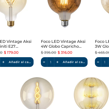
ED Vintage Aksi
Foco LED Vintage Aksi
Foco L
initi E27
4W Globo Capricho
3W Glo
le Luz Cálida
Dimeable Luz Cálida
Dimeab
00
$ 179.00
$ 395.00
$ 316.00
$ 465.0
Añadir al carrito
Añadir al carrito