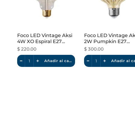
Foco LED Vintage Aksi
Foco LED Vintage Ak
4W XO Espiral E27
2W Pumpkin E27
Dimeable Luz Cálida
Dimeable Luz Cálida
$ 220.00
$ 300.00
Añadir al carrito