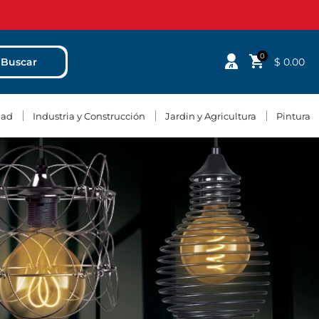
0
$ 0.00
Buscar
dad
Industria y Construcción
Jardin y Agricultura
Pintura