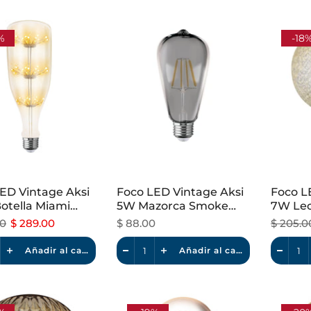
%
-18
ED Vintage Aksi
Foco LED Vintage Aksi
Foco L
otella Miami
5W Mazorca Smoke
7W Leo
le Luz Cálida
Dimeable Luz Cálida
Dimeab
00
$ 289.00
$ 88.00
$ 205.0
Añadir al carrito
Añadir al carrito