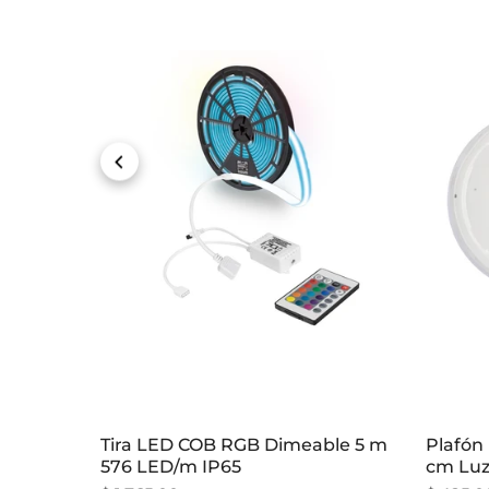
IP65 Luz
Tira LED COB RGB Dimeable 5 m
Plafón 
576 LED/m IP65
cm Luz