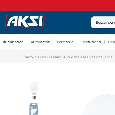
Saltar
contenido
Iluminación
Automotriz
Ferretería
Electricidad
Her
Inicio
Foco LED Aksi 20W A20 Base E27 Luz Blanca