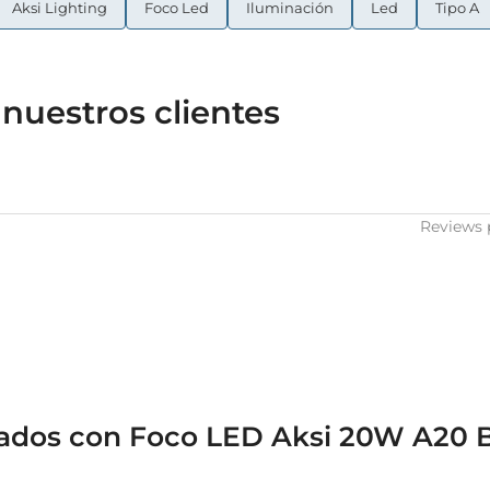
Aksi Lighting
Foco Led
Iluminación
Led
Tipo A
nuestros clientes
Reviews 
nados con Foco LED Aksi 20W A20 B