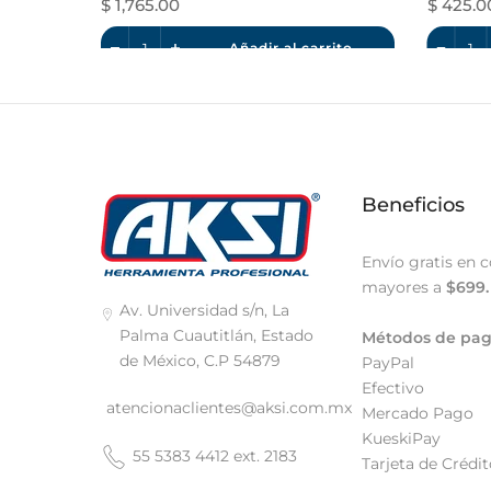
$ 1,765.00
$ 425.0
rito
Añadir al carrito
Beneficios
Envío gratis en 
mayores a
$699.
Av. Universidad s/n, La
Palma Cuautitlán, Estado
Métodos de pa
de México, C.P 54879
PayPal
Efectivo
atencionaclientes@aksi.com.mx
Mercado Pago
KueskiPay
55 5383 4412 ext. 2183
Tarjeta de Crédit