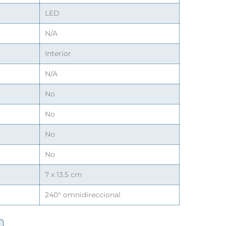
LED
N/A
Interior
N/A
No
No
No
No
7 x 13.5 cm
240° omnidireccional