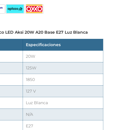
oco LED Aksi 20W A20 Base E27 Luz Blanca
Especificaciones
20W
125W
1850
127 V
Luz Blanca
N/A
E27