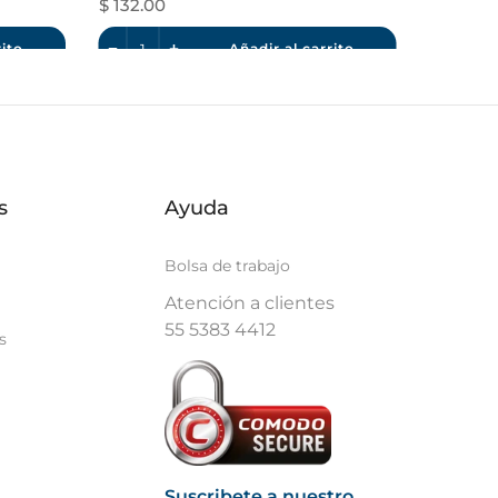
$ 132.00
rito
Añadir al carrito
s
Ayuda
Bolsa de trabajo
Atención a clientes
55 5383 4412
s
Suscribete a nuestro