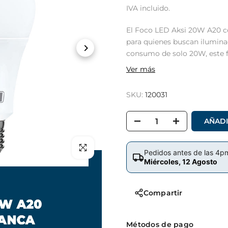
IVA incluido.
El Foco LED Aksi 20W A20 co
para quienes buscan iluminac
consumo de solo 20W, este f
Ver más
SKU:
120031
AÑADI
Clic para hacer zoom
Pedidos antes de las 4p
Miércoles, 12 Agosto
Compartir
Métodos de pago