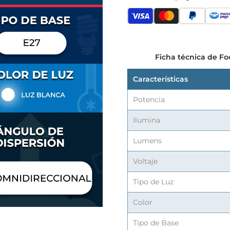
Ficha técnica de F
Características
Potencia
Ilumina
Lumens
Voltaje
Tipo de Luz
Color
Tipo de Base