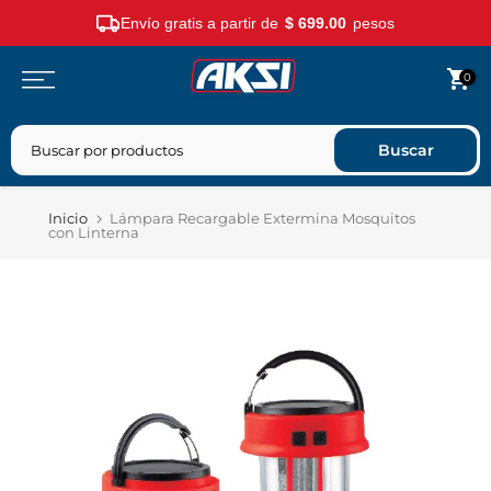
Envío gratis a partir de
$ 699.00
pesos
Saltar
0
contenido
Buscar
Inicio
Lámpara Recargable Extermina Mosquitos
con Linterna