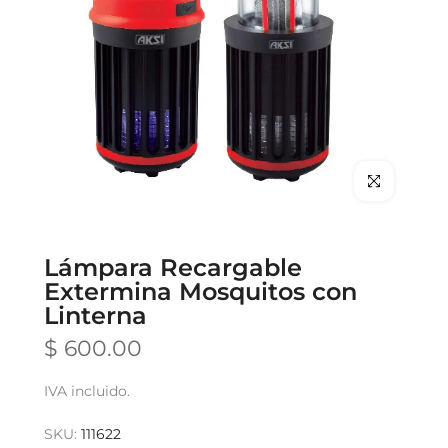
Clic para hace
Lámpara Recargable
Extermina Mosquitos con
Linterna
$ 600.00
IVA incluido.
SKU:
111622