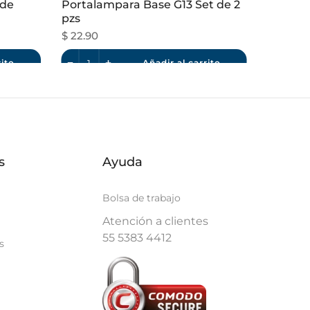
 de
Portalampara Base G13 Set de 2
pzs
$ 22.90
rito
Añadir al carrito
s
Ayuda
Bolsa de trabajo
Atención a clientes
55 5383 4412
s