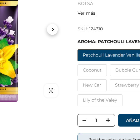
BOLSA
Ver más
SKU:
124310
AROMA:
PATCHOULI LAVE
Patchouli Lavender Vanill
Coconut
Bubble G
New Car
Strawberry
Clic para hacer zoom
Lily of the Valey
AÑADI
Pedidos antes de las 4p