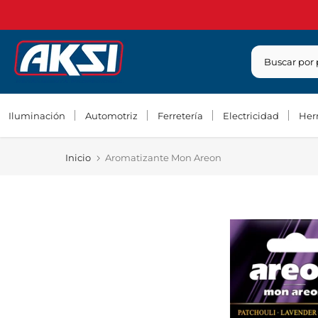
Saltar
contenido
Iluminación
Automotriz
Ferretería
Electricidad
Her
Inicio
Aromatizante Mon Areon