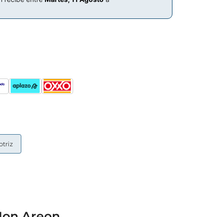
triz
Mon Areon