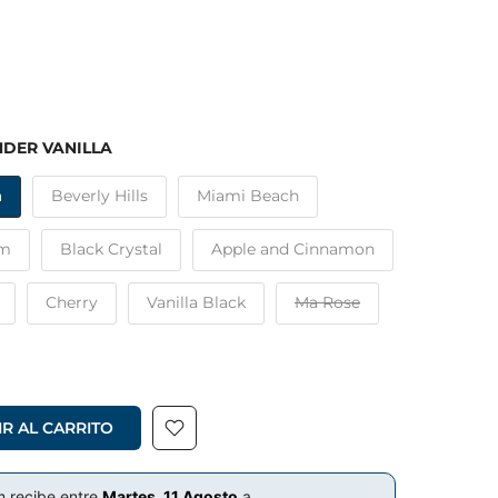
NDER VANILLA
a
Beverly Hills
Miami Beach
um
Black Crystal
Apple and Cinnamon
Cherry
Vanilla Black
Ma Rose
R AL CARRITO
m recibe entre
Martes, 11 Agosto
a