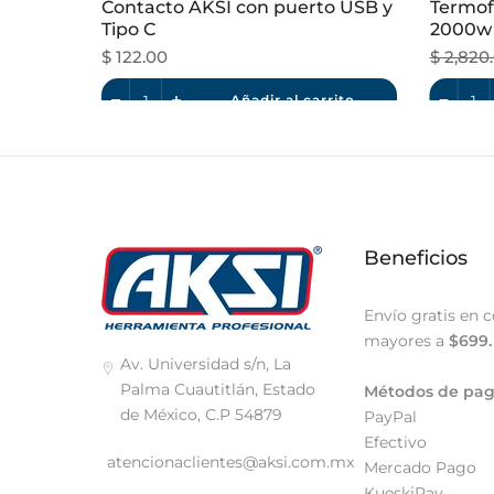
rol
Contacto AKSI con puerto USB y
Termof
Tipo C
2000w
$ 122.00
$ 2,820
rito
Añadir al carrito
Beneficios
Envío gratis en 
mayores a
$699.
Av. Universidad s/n, La
Palma Cuautitlán, Estado
Métodos de pa
de México, C.P 54879
PayPal
Efectivo
atencionaclientes@aksi.com.mx
Mercado Pago
KueskiPay