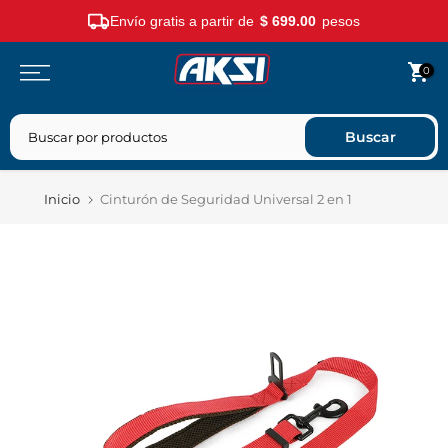
Envío gratis a partir de
$ 699.00
pesos
Saltar
0
contenido
Buscar
Inicio
Cinturón de Seguridad Universal 2 en 1