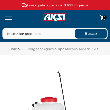
Envío gratis a partir de
$ 699.00
pesos
Saltar
0
contenido
Buscar
Inicio
Fumigador Agrícola Tipo Mochila AKSI de 15 Lt