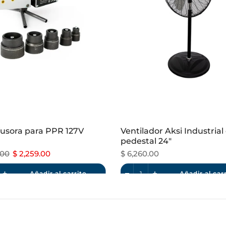
usora para PPR 127V
Ventilador Aksi Industrial
pedestal 24"
.00
$ 2,259.00
$ 6,260.00
Añadir al carrito
Añadir al car