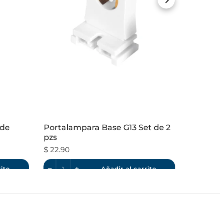
 de
Portalampara Base G13 Set de 2
pzs
$ 22.90
rito
Añadir al carrito