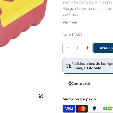
TARJETA DESLIZABLE 1 LED de
Alarga el tiempo de uso con
continua
Ver más
SKU:
111653
AÑADI
Pedidos antes de las 4p
Lunes, 10 Agosto
Compartir
Clic para hacer zoom
Métodos de pago