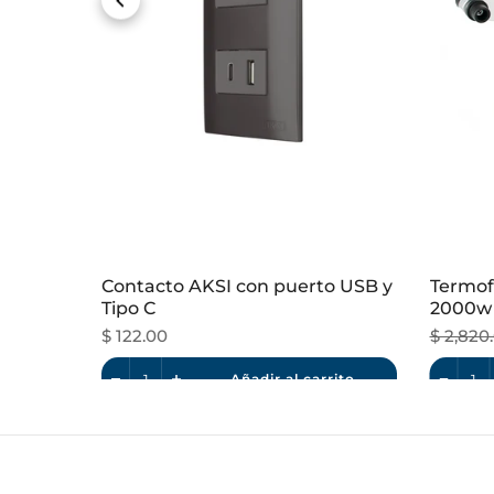
rol
Contacto AKSI con puerto USB y
Termof
Tipo C
2000w
$ 122.00
$ 2,820
rito
Añadir al carrito