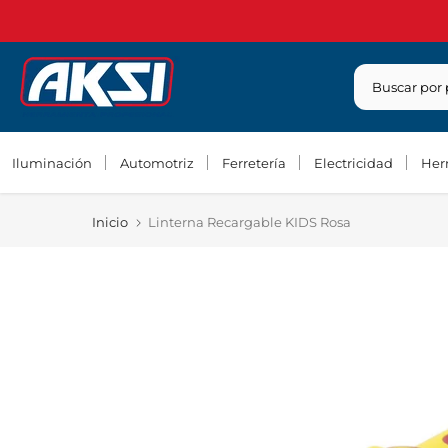
Saltar
contenido
Iluminación
Automotriz
Ferretería
Electricidad
Her
Inicio
Linterna Recargable KIDS Rosa