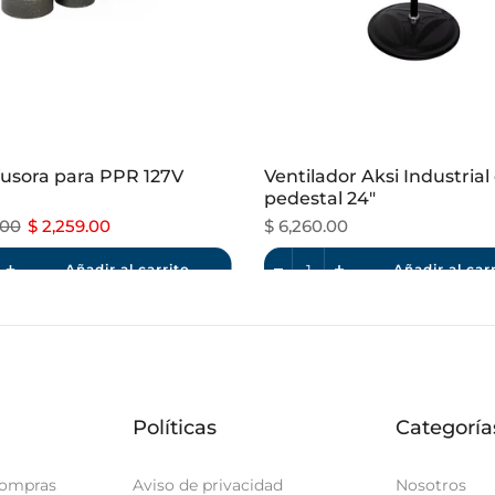
usora para PPR 127V
Ventilador Aksi Industrial
pedestal 24"
.00
$ 2,259.00
$ 6,260.00
Añadir al carrito
Añadir al car
Políticas
Categoría
compras
Aviso de privacidad
Nosotros