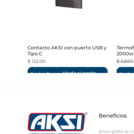
rol
Contacto AKSI con puerto USB y
Termof
Tipo C
2000w
$ 122.00
$ 2,820
rito
Añadir al carrito
Beneficios
Envío gratis en 