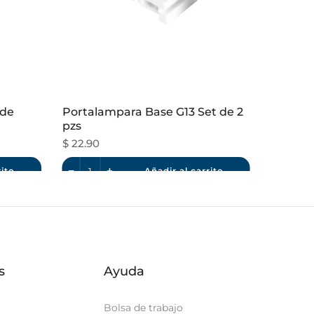
 de
Portalampara Base G13 Set de 2
pzs
$ 22.90
rito
Añadir al carrito
s
Ayuda
Bolsa de trabajo