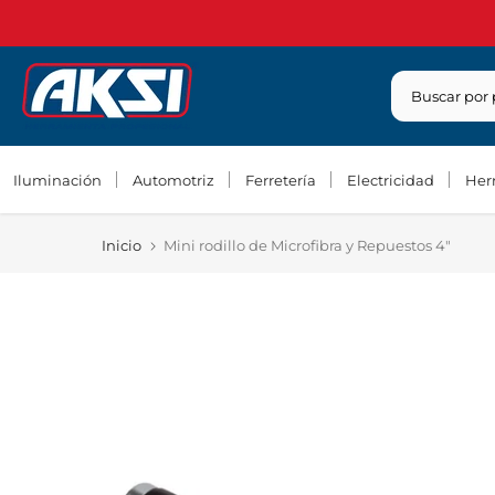
Saltar
contenido
Iluminación
Automotriz
Ferretería
Electricidad
Her
Inicio
Mini rodillo de Microfibra y Repuestos 4"