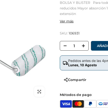
BOLSA Y BLISTER Para todo t
reducidos Mayor absorción 1
extensión
Ver más
SKU:
106931
AÑADI
Pedidos antes de las 4p
Lunes, 10 Agosto
Compartir
Clic para hacer zoom
Métodos de pago