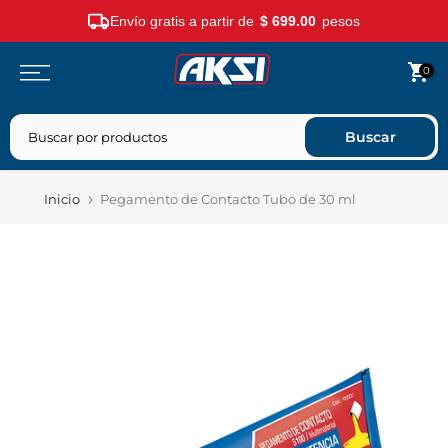
Envío gratis a partir de
$ 699.00
pesos
Saltar
0
contenido
Buscar
Inicio
Pegamento de Contacto Tubo de 30 ml