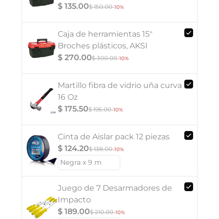
$ 135.00
$ 150.00
-10%
Caja de herramientas 15"
Broches plásticos, AKSI
$ 270.00
$ 300.00
-10%
Martillo fibra de vidrio uña curva
16 Oz
$ 175.50
$ 195.00
-10%
Cinta de Aislar pack 12 piezas
$ 124.20
$ 138.00
-10%
Juego de 7 Desarmadores de
Impacto
$ 189.00
$ 210.00
-10%